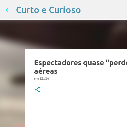
Curto e Curioso
Espectadores quase "perd
aéreas
em
12.7.14