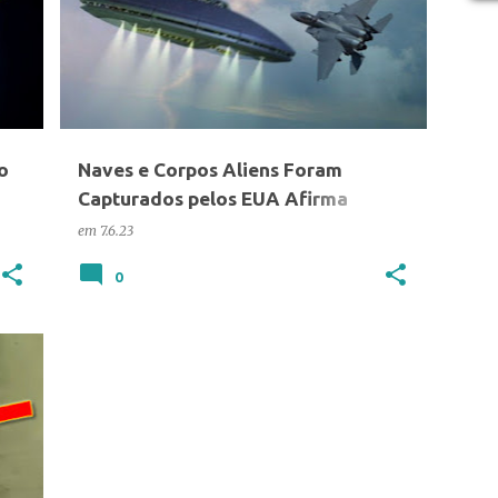
o
Naves e Corpos Aliens Foram
Capturados pelos EUA Afirma
Oficial Militar
em
7.6.23
0