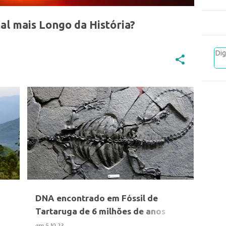
tal mais Longo da História?
ANIMAIS
CIÊNCIA
DNA encontrado em Fóssil de
ta
Tartaruga de 6 milhões de anos
intriga Cientistas
em
5.10.23