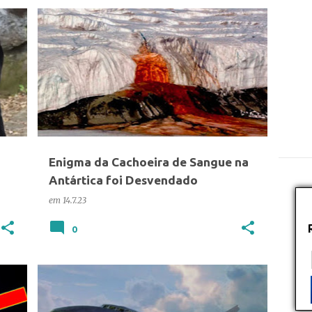
CIÊNCIA
VÁRIOS
Enigma da Cachoeira de Sangue na
Antártica foi Desvendado
to
em
14.7.23
0
CIÊNCIA
TECNOLOGIA
VÁRIOS