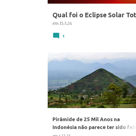
Qual foi o Eclipse Solar To
em
15.3.24
1
CIÊNCIA
HISTÓRIA
Pirâmide de 25 Mil Anos na
Indonésia não parece ter sido fei
por humanos
em
4.12.23