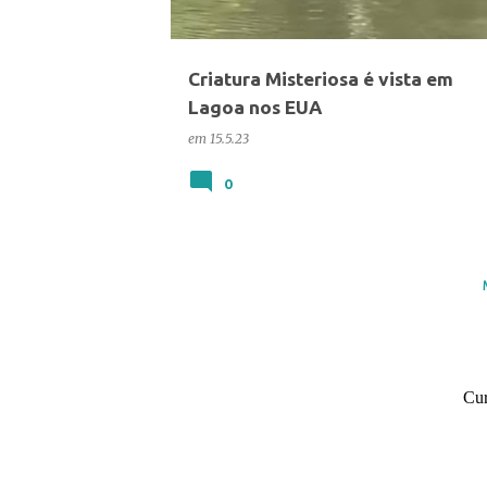
Criatura Misteriosa é vista em
Lagoa nos EUA
em
15.5.23
0
Cur