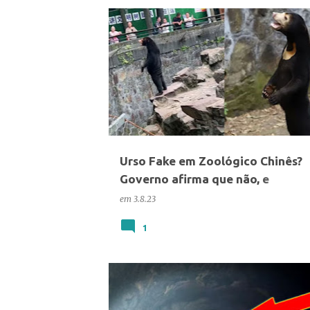
ANIMAIS
CIÊNCIA
Urso Fake em Zoológico Chinês?
Governo afirma que não, e
especialistas esclarecem o assun
em
3.8.23
1
CIÊNCIA
TECNOLOGIA