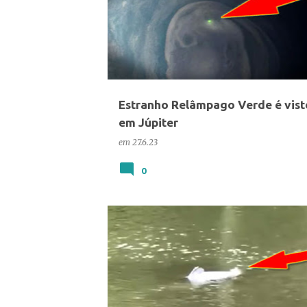
Estranho Relâmpago Verde é vist
em Júpiter
em
27.6.23
0
ANIMAIS
CIÊNCIA