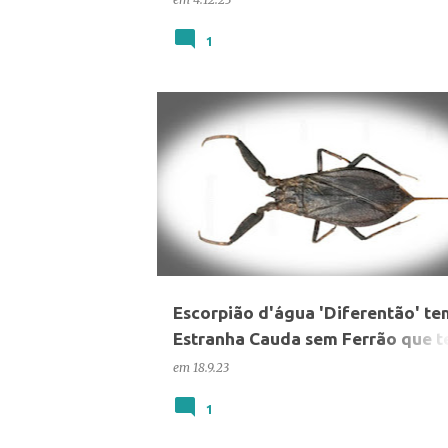
1
ANIMAIS
CIÊNCIA
Escorpião d'água 'Diferentão' te
Estranha Cauda sem Ferrão que 
outra utilidade
em
18.9.23
1