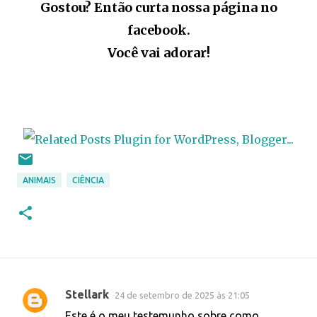
Gostou? Então curta nossa página no
facebook.
Você vai adorar!
ANIMAIS
CIÊNCIA
Stellark
24 de setembro de 2025 às 21:05
C
Este é o meu testemunho sobre como