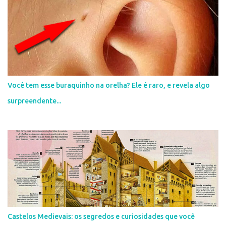
c
o
m
e
n
t
á
r
i
Você tem esse buraquinho na orelha? Ele é raro, e revela algo
o
surpreendente...
Castelos Medievais: os segredos e curiosidades que você