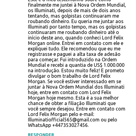
o
finalmente me juntei à Nova Ordem Mundial,
os Illuminati, depois de mais de dois anos
m
tentando, mas golpistas continuaram me
e
roubando dinheiro. Eu queria me juntar aos
Illuminati por tanto tempo, mas os golpistas
n
continuaram me roubando dinheiro até o
t
início deste ano, quando conheci Lord Felix
Morgan online. Entrei em contato com ele e
á
expliquei tudo. Ele recomendou que eu me
r
registrasse e paguei a alta taxa de adesão
para começar. Fui introduzido na Ordem
i
Mundial e recebi a quantia de US$ 1.000.000
o
na introdução. Estou muito feliz! E prometo
divulgar o bom trabalho de Lord Felix
s
Morgan. Se você estiver interessado em se
juntar à Nova Ordem Mundial dos Illuminati
hoje, entre em contato com Lord Felix
Morgan hoje mesmo. Esta é a sua melhor
chance de obter a filiação Illuminati que
você sempre desejou. Entre em contato com
Lord Felix Morgan pelo e-mail:
Illuminatiofficial565@gmail.com ou pelo
WhatsApp +447353027456.
RESPONDER