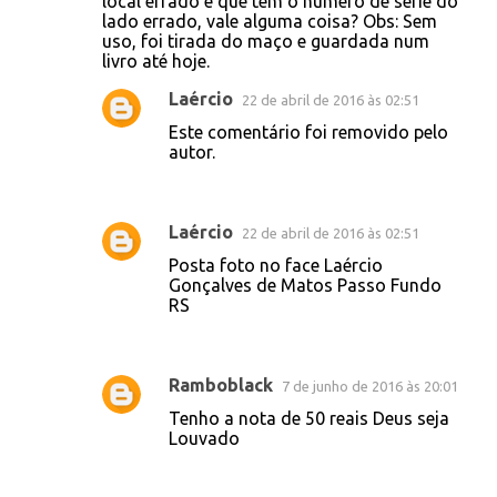
local errado e que tem o número de série do
lado errado, vale alguma coisa? Obs: Sem
m
uso, foi tirada do maço e guardada num
e
livro até hoje.
n
Laércio
22 de abril de 2016 às 02:51
t
Este comentário foi removido pelo
á
autor.
r
i
Laércio
22 de abril de 2016 às 02:51
o
Posta foto no face Laércio
s
Gonçalves de Matos Passo Fundo
RS
Ramboblack
7 de junho de 2016 às 20:01
Tenho a nota de 50 reais Deus seja
Louvado