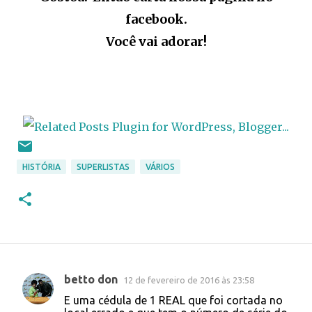
facebook.
Você vai adorar!
HISTÓRIA
SUPERLISTAS
VÁRIOS
betto don
12 de fevereiro de 2016 às 23:58
C
E uma cédula de 1 REAL que foi cortada no
o