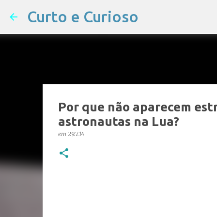
Curto e Curioso
Por que não aparecem estre
astronautas na Lua?
em
29.7.14