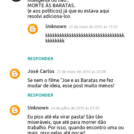
inteligente ou não...
MORTE ÀS BARATAS..
(e aos políticos) já que eu estava aqui
resolvi adiciona-los
Unknown
22 de maio de 2015 às 13:32
kkkkkkkkkkkkkkkkkkkkkkkkkkkkkkkkk
kkkkkkkk
RESPONDER
José Carlos
22 de maio de 2015 às 20:38
Se nem o filme "Joe e as Baratas me fez
mudar de ideia, esse post muito menos!
RESPONDER
Unknown
24 de julho de 2015 às 07:43
Eu piso até ela virar pasta! São tão
miseráveis, que até para morrer dão
trabalho. Por isso, quando encontro uma ou
mais, piso nelas até pocar!