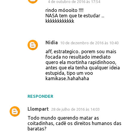
4 de outubro de 2016 às 17:54
rindo móooito !!!!
NASA tem que te estudar ...
kkkkkkkkkkkk
Nidia
10 de dezembro de 2016 às 10:40
aff, estrategico.. porem sou mais
focada no resultado imediato
quero ela mortinha rapidinhooo,
antes que ela tenha qualquer ideia
estupida, tipo um voo
kamikase..hahahaha
RESPONDER
Llompart
28 de julho de 2016 às 14:03
Todo mundo querendo matar as
coitadinhas, cadê os direitos humanos das
baratas?