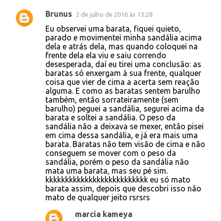
Brunus
2 de julho de 2016 às 13:28
Eu observei uma barata, fiquei quieto,
parado e movimentei minha sandália acima
dela e atrás dela, mas quando coloquei na
frente dela ela viu e saiu correndo
desesperada, daí eu tirei uma conclusão: as
baratas só enxergam à sua frente, qualquer
coisa que vier de cima a acerta sem reação
alguma. E como as baratas sentem barulho
também, então sorrateiramente (sem
barulho) peguei a sandália, segurei acima da
barata e soltei a sandália. O peso da
sandália não a deixava se mexer, então pisei
em cima dessa sandália, e já era mais uma
barata. Baratas não tem visão de cima e não
conseguem se mover com o peso da
sandália, porém o peso da sandália não
mata uma barata, mas seu pé sim.
kkkkkkkkkkkkkkkkkkkkkkkkkk eu só mato
barata assim, depois que descobri isso não
mato de qualquer jeito rsrsrs
marcia kameya