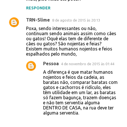
RESPONDER
TRN-Slime
8 de agosto de 2015 às 20:13
Poxa, sendo interessantes ou não,
continuam sendo animais assim como cães
ou gatos! Oquê elas tem de diferente de
cães ou gatos? São nojentas e feias?
Existem muitos humanos nojentos e feios
espalhados pelo mundo,
Pessoa
4 de novembro de 2015 às 01:44
A diferença é que matar humanos
nojentos e feios da cadeia, as
baratas não, comparar baratas com
gatos e cachorros é ridículo, eles
têm utilidade em um lar, as baratas
só fazem bagunça, trazem doenças
e não tem serventia alguma
DENTRO DE CASA, na rua deve ter
alguma serventia.