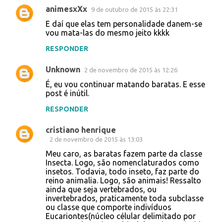
animesxXx
9 de outubro de 2015 às 22:31
E daí que elas tem personalidade danem-se
vou mata-las do mesmo jeito kkkk
RESPONDER
Unknown
2 de novembro de 2015 às 12:26
É, eu vou continuar matando baratas. E esse
post é inútil.
RESPONDER
cristiano henrique
2 de novembro de 2015 às 13:03
Meu caro, as baratas fazem parte da classe
Insecta. Logo, são nomenclaturados como
insetos. Todavia, todo inseto, faz parte do
reino animalia. Logo, são animais! Ressalto
ainda que seja vertebrados, ou
invertebrados, praticamente toda subclasse
ou classe que comporte indivíduos
Eucariontes(núcleo célular delimitado por