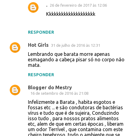
.
26 de fevereiro de 2017 às 12:06
Kkkkkkkkkkkkkkkkkkkk
RESPONDER
Hot Girls
31 de julho de 2016 às 12:31
Lembrando que barata morre apenas
esmagando a cabeça pisar só no corpo não
mata.
RESPONDER
Blogger do Mestry
16 de setembro de 2016 às 21:08
Infelizmente a Barata , habita esgotos e
fossas etc ... e são condutoras de bactérias
vírus e tudo que é de sujeira, Conduzindo
isso tudo , para nossos pratos alimentos
etc, alem de que em certas épocas , liberam
um odor Terrível , que contamina com este
cheiro tenebroso, todo o ambiente que se