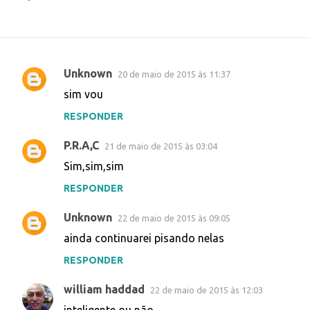
Unknown
20 de maio de 2015 às 11:37
C
sim vou
o
RESPONDER
m
e
P.R.A,C
21 de maio de 2015 às 03:04
n
Sim,sim,sim
t
RESPONDER
á
r
Unknown
22 de maio de 2015 às 09:05
i
ainda continuarei pisando nelas
o
RESPONDER
s
william haddad
22 de maio de 2015 às 12:03