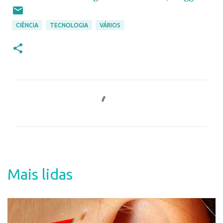
CIÊNCIA
TECNOLOGIA
VÁRIOS
C
o
m
e
n
t
Mais lidas
á
r
i
o