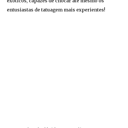
exóticos, capazes de chocar até mesmo os
entusiastas de tatuagem mais experientes!