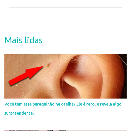
P
o
s
t
a
Mais lidas
r
u
m
c
o
m
e
n
t
á
r
i
Você tem esse buraquinho na orelha? Ele é raro, e revela algo
o
surpreendente...