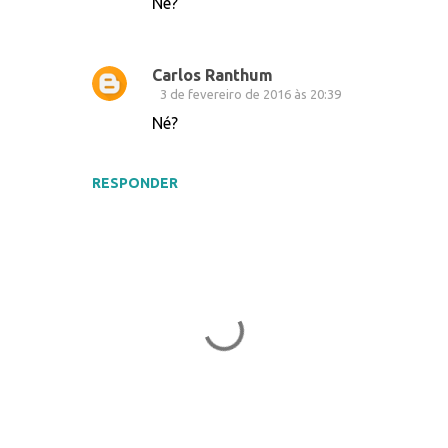
Né?
i
o
Carlos Ranthum
s
3 de fevereiro de 2016 às 20:39
Né?
RESPONDER