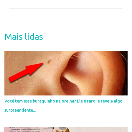
m
e
n
t
Mais lidas
á
r
i
o
s
Você tem esse buraquinho na orelha? Ele é raro, e revela algo
surpreendente...