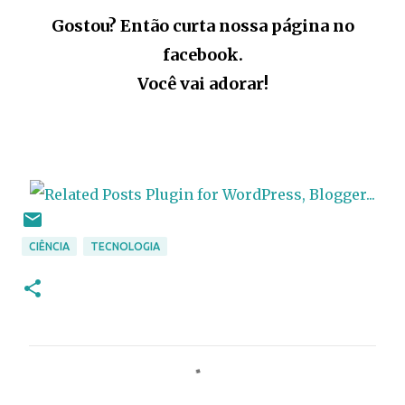
Gostou? Então curta nossa página no
facebook.
Você vai adorar!
CIÊNCIA
TECNOLOGIA
C
o