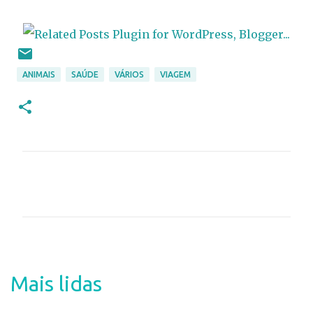
ANIMAIS
SAÚDE
VÁRIOS
VIAGEM
C
o
m
e
n
t
Mais lidas
á
r