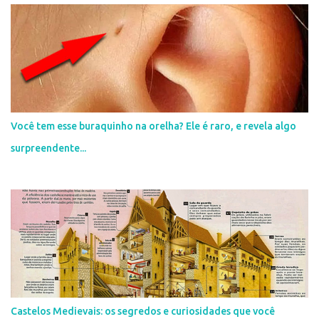
i
o
s
Você tem esse buraquinho na orelha? Ele é raro, e revela algo
surpreendente...
Castelos Medievais: os segredos e curiosidades que você