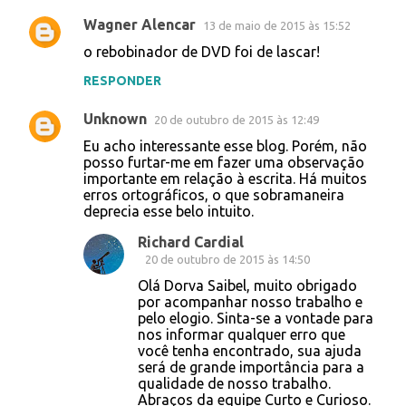
Wagner Alencar
13 de maio de 2015 às 15:52
C
o rebobinador de DVD foi de lascar!
o
RESPONDER
m
e
Unknown
20 de outubro de 2015 às 12:49
n
Eu acho interessante esse blog. Porém, não
t
posso furtar-me em fazer uma observação
importante em relação à escrita. Há muitos
á
erros ortográficos, o que sobramaneira
deprecia esse belo intuito.
r
i
Richard Cardial
20 de outubro de 2015 às 14:50
o
Olá Dorva Saibel, muito obrigado
s
por acompanhar nosso trabalho e
pelo elogio. Sinta-se a vontade para
nos informar qualquer erro que
você tenha encontrado, sua ajuda
será de grande importância para a
qualidade de nosso trabalho.
Abraços da equipe Curto e Curioso.