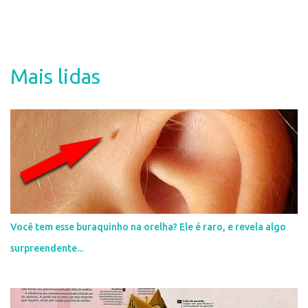
P
o
s
t
a
Mais lidas
r
u
m
c
o
m
e
n
t
á
r
i
Você tem esse buraquinho na orelha? Ele é raro, e revela algo
o
surpreendente...