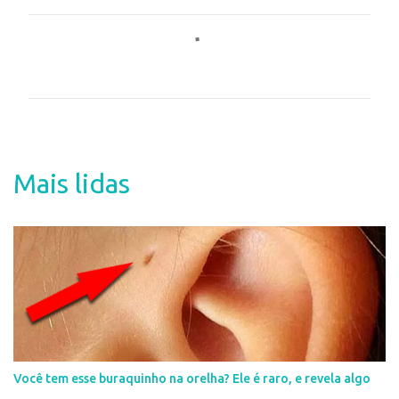
C
o
m
e
n
t
Mais lidas
á
r
i
o
s
Você tem esse buraquinho na orelha? Ele é raro, e revela algo