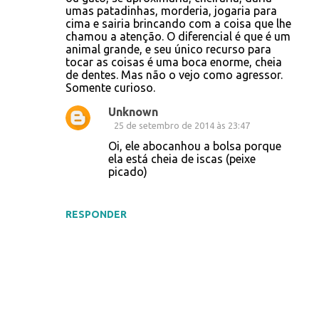
umas patadinhas, morderia, jogaria para
n
cima e sairia brincando com a coisa que lhe
t
chamou a atenção. O diferencial é que é um
animal grande, e seu único recurso para
á
tocar as coisas é uma boca enorme, cheia
r
de dentes. Mas não o vejo como agressor.
Somente curioso.
i
Unknown
o
25 de setembro de 2014 às 23:47
s
Oi, ele abocanhou a bolsa porque
ela está cheia de iscas (peixe
picado)
RESPONDER