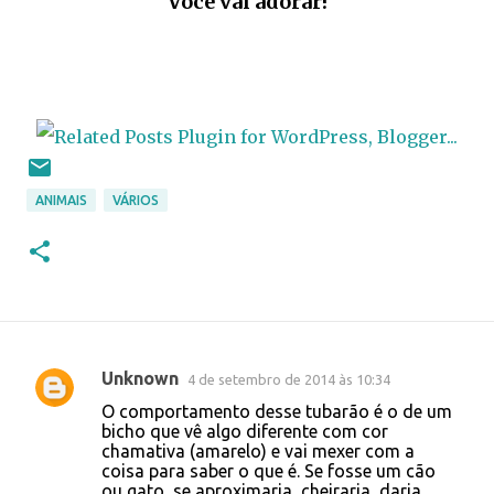
Você vai adorar!
ANIMAIS
VÁRIOS
Unknown
4 de setembro de 2014 às 10:34
C
O comportamento desse tubarão é o de um
o
bicho que vê algo diferente com cor
chamativa (amarelo) e vai mexer com a
m
coisa para saber o que é. Se fosse um cão
e
ou gato, se aproximaria, cheiraria, daria