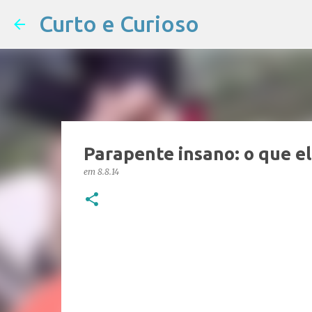
Curto e Curioso
Parapente insano: o que ele
em
8.8.14