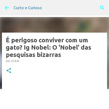
Pular para o conteúdo principal
Curto e Curioso
É perigoso conviver com um
gato? Ig Nobel: O 'Nobel' das
pesquisas bizarras
em
23.9.14