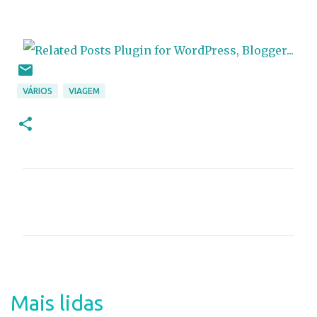
VÁRIOS
VIAGEM
C
o
m
e
n
t
Mais lidas
á