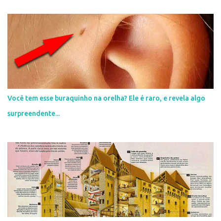
r
i
o
s
Você tem esse buraquinho na orelha? Ele é raro, e revela algo
surpreendente...