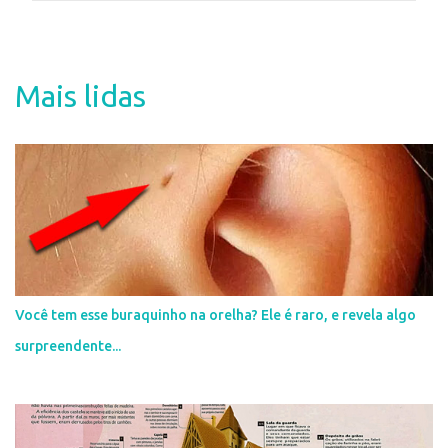
e
n
t
Mais lidas
á
r
i
o
s
Você tem esse buraquinho na orelha? Ele é raro, e revela algo
surpreendente...