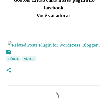
Gostou? Então curta nossa página no
facebook.
Você vai adorar!
CIÊNCIA
VÁRIOS
C
o
m