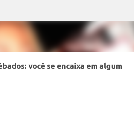
Pular para o conteúdo principal
bêbados: você se encaixa em algum