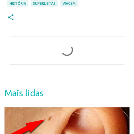
HISTÓRIA
SUPERLISTAS
VIAGEM
C
o
m
e
n
t
Mais lidas
á
r
i
o
s