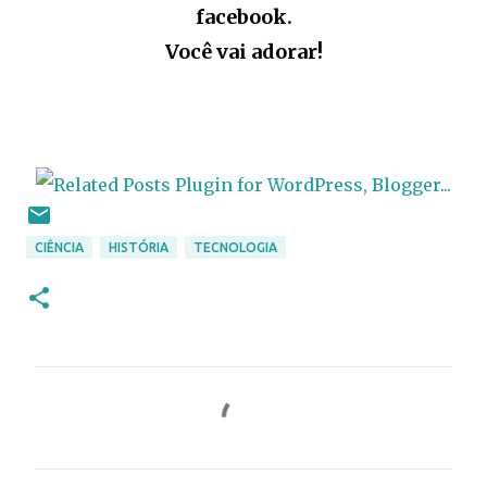
facebook.
Você vai adorar!
CIÊNCIA
HISTÓRIA
TECNOLOGIA
C
o
m