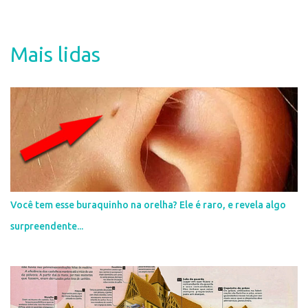
e
n
t
Mais lidas
á
r
i
o
s
Você tem esse buraquinho na orelha? Ele é raro, e revela algo
surpreendente...