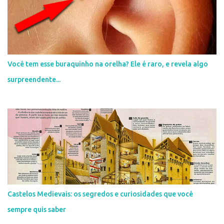
m
e
n
t
á
r
i
Você tem esse buraquinho na orelha? Ele é raro, e revela algo
o
surpreendente...
Castelos Medievais: os segredos e curiosidades que você
sempre quis saber