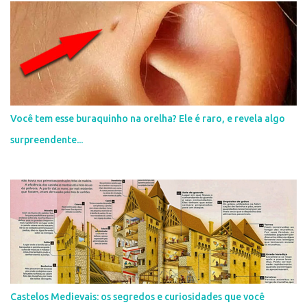
c
o
m
e
n
t
á
r
i
Você tem esse buraquinho na orelha? Ele é raro, e revela algo
o
surpreendente...
Castelos Medievais: os segredos e curiosidades que você