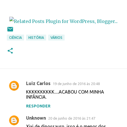
CIÊNCIA
HISTÓRIA
VÁRIOS
Luiz Carlos
19 de junho de 2016 às 20:48
C
KKKKKKKKKK.....ACABOU COM MINHA
o
INFÂNCIA.
m
RESPONDER
e
Unknown
n
20 de junho de 2016 às 21:47
t
Xixi de dinossauro, isso é o menor dos