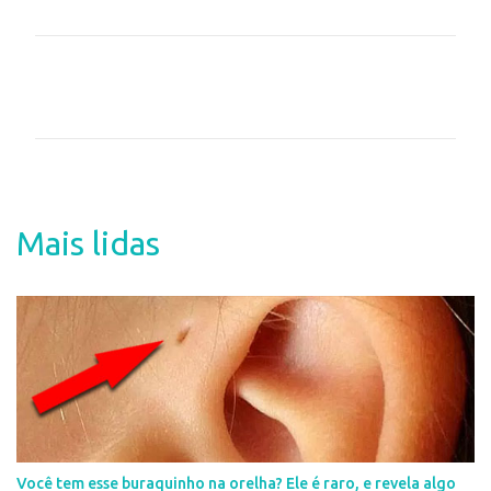
C
o
m
e
n
t
Mais lidas
á
r
i
o
s
Você tem esse buraquinho na orelha? Ele é raro, e revela algo