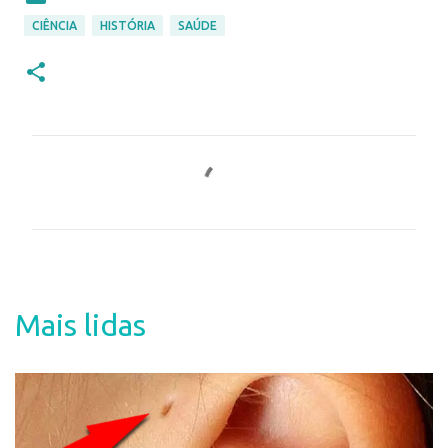
CIÊNCIA
HISTÓRIA
SAÚDE
C
o
m
e
n
t
Mais lidas
á
r
i
o
s