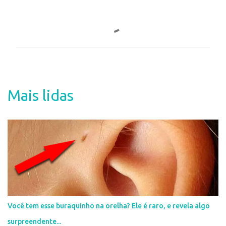
C
o
m
e
n
t
Mais lidas
á
r
i
o
s
Você tem esse buraquinho na orelha? Ele é raro, e revela algo
surpreendente...