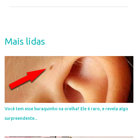
P
o
s
t
a
Mais lidas
r
u
m
c
o
m
e
n
t
á
r
i
Você tem esse buraquinho na orelha? Ele é raro, e revela algo
o
surpreendente...