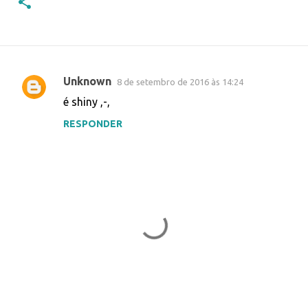
Unknown
8 de setembro de 2016 às 14:24
C
é shiny ,-,
o
RESPONDER
m
e
n
t
á
r
i
o
s