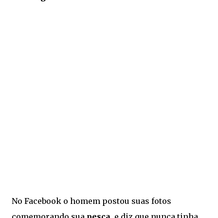
No Facebook o homem postou suas fotos
comemorando sua
pesca
, e diz que nunca tinha