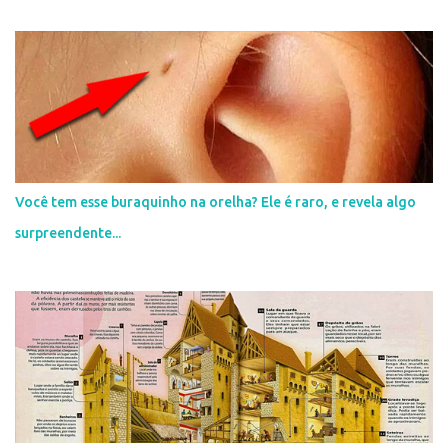
r
i
o
s
Você tem esse buraquinho na orelha? Ele é raro, e revela algo
surpreendente...