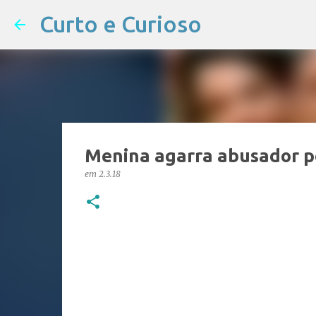
Curto e Curioso
Menina agarra abusador pe
em
2.3.18