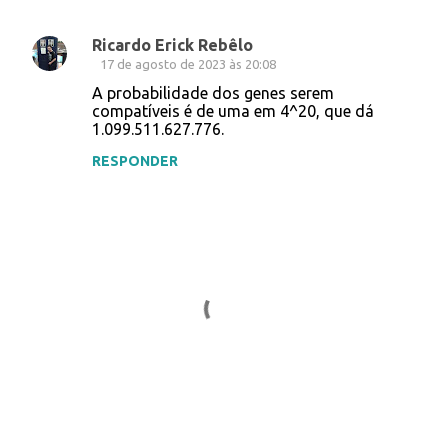
Ricardo Erick Rebêlo
C
17 de agosto de 2023 às 20:08
o
A probabilidade dos genes serem
compatíveis é de uma em 4^20, que dá
m
1.099.511.627.776.
e
RESPONDER
n
t
á
r
i
o
s