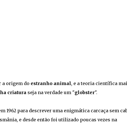
r a origem do
estranho animal
, e a teoria científica ma
ha criatura
seja na verdade um "
globster
".
z em 1962 para descrever uma enigmática carcaça sem ca
smânia, e desde então foi utilizado poucas vezes na