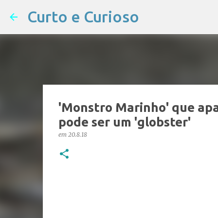
Curto e Curioso
'Monstro Marinho' que apar
pode ser um 'globster'
em
20.8.18