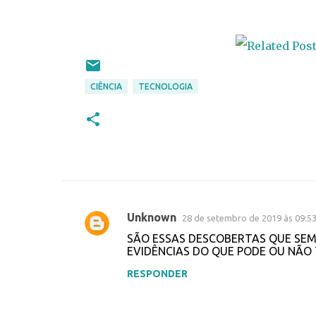
CIÊNCIA
TECNOLOGIA
Unknown
28 de setembro de 2019 às 09:5
C
SÃO ESSAS DESCOBERTAS QUE SEM
o
EVIDÊNCIAS DO QUE PODE OU NÃO 
m
RESPONDER
e
n