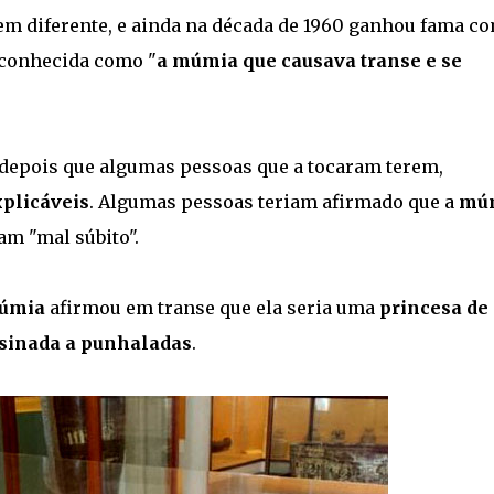
bem diferente, e ainda na década de 1960 ganhou fama c
 conhecida como "
a múmia que causava transe e se
depois que algumas pessoas que a tocaram terem,
xplicáveis
. Algumas pessoas teriam afirmado que a
mú
am "mal súbito".
múmia
afirmou em transe que ela seria uma
princesa de
sinada a punhaladas
.