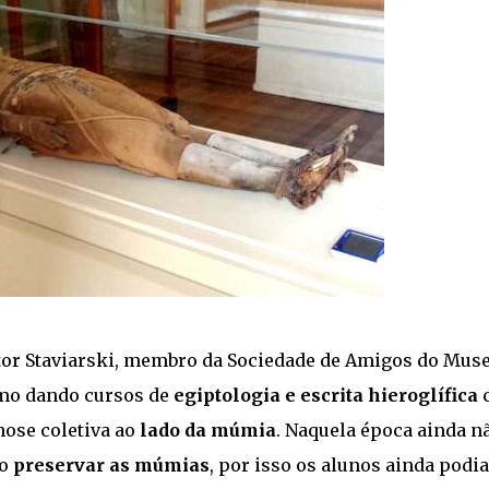
ctor Staviarski, membro da Sociedade de Amigos do Mus
smo dando cursos de
egiptologia e escrita hieroglífica
nose coletiva ao
lado da múmia
. Naquela época ainda n
mo
preservar as múmias
, por isso os alunos ainda podi