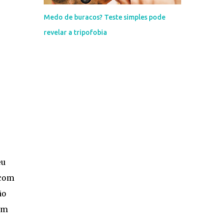
Medo de buracos? Teste simples pode
revelar a tripofobia
eu
com
ão
am