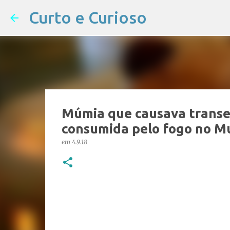
Curto e Curioso
Múmia que causava transe 
consumida pelo fogo no M
em
4.9.18