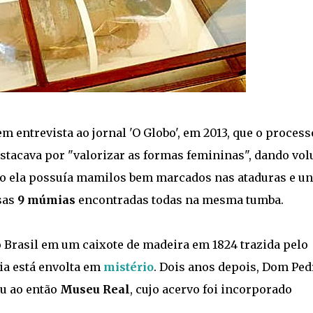
 entrevista ao jornal 'O Globo', em 2013, que o process
tacava por "valorizar as formas femininas", dando vo
so ela possuía mamilos bem marcados nas ataduras e u
sas
9 múmias
encontradas todas na mesma tumba.
 Brasil em um caixote de madeira em 1824 trazida pelo
ia está envolta em
mistério
. Dois anos depois, Dom Ped
u ao então
Museu Real
, cujo acervo foi incorporado