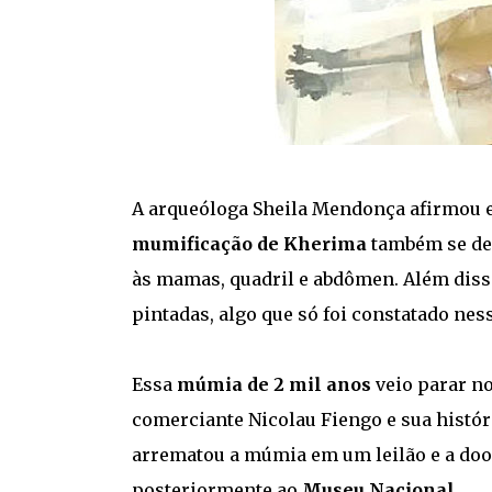
A arqueóloga Sheila Mendonça afirmou em
mumificação de Kherima
também se des
às mamas, quadril e abdômen. Além dis
pintadas, algo que só foi constatado nes
Essa
múmia de 2 mil anos
veio parar no
comerciante Nicolau Fiengo e sua histór
arrematou a múmia em um leilão e a doo
posteriormente ao
Museu Nacional
.