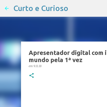
Curto e Curioso
Apresentador digital com i
mundo pela 1ª vez
em
9.11.18