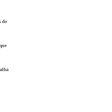
s do
 que
alha