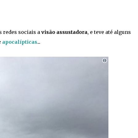
 redes sociais a
visão assustadora
, e teve até alguns
e
apocalípticas
...