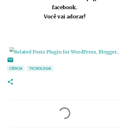
facebook.
Você vai adorar!
CIÊNCIA
TECNOLOGIA
C
o
m