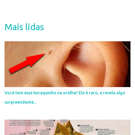
e
n
t
Mais lidas
á
r
i
o
s
Você tem esse buraquinho na orelha? Ele é raro, e revela algo
surpreendente...