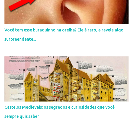
n
t
á
r
i
Você tem esse buraquinho na orelha? Ele é raro, e revela algo
o
surpreendente...
Castelos Medievais: os segredos e curiosidades que você
sempre quis saber