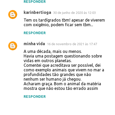
RESPONDER
t
karinbertioga
30 de junho de 2020 às 12:03
á
Tem os tardígrados tbm! apesar de viverem
r
com oxigênio, podem ficar sem tbm...
i
RESPONDER
o
s
minha vida
16 de novembro de 2021 às 17:47
A uma década, mais ou menos.
Havia uma postagem questionando sobre
vidas em outros planetas.
Comentei que acreditava ser possível, dei
como exemplo animais que vivem no mar a
profundidades tão grandes que não
nenhum ser humano já chegou.
Acharam graça. Bom o animal da matéria
mostra que não estou tão errado assim
RESPONDER