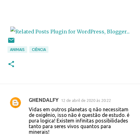
ANIMAIS
CIÊNCIA
GHENDALFY
12 de abril de 2020 às 20:22
C
Vidas em outros planetas q não necessitam
o
de oxigênio, isso não é questão de estudo. é
pura logica! Existem infinitas possibilidades
m
tanto para seres vivos quantos para
e
minerais!
n