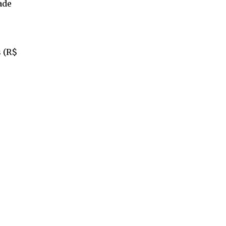
ade
s (R$