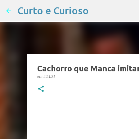
Curto e Curioso
Cachorro que Manca imitan
em
22.1.21