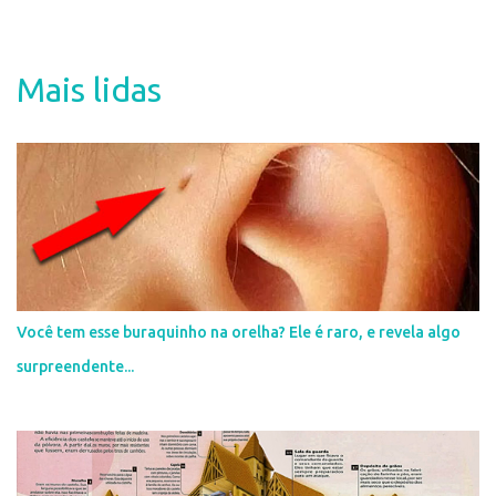
e
n
t
Mais lidas
á
r
i
o
s
Você tem esse buraquinho na orelha? Ele é raro, e revela algo
surpreendente...