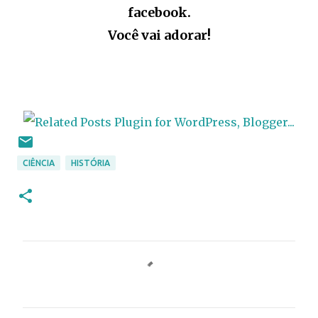
facebook.
Você vai adorar!
CIÊNCIA
HISTÓRIA
C
o
m