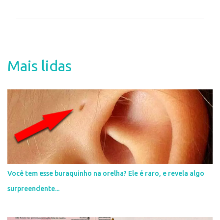
o
m
e
n
t
Mais lidas
á
r
i
o
s
Você tem esse buraquinho na orelha? Ele é raro, e revela algo
surpreendente...