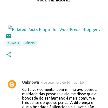
ANIMAIS
VÁRIOS
Unknown
4 de setembro de 2014 às 12:04
C
Certa vez comentei com minha avó sobre a
o
maldade das pessoas e ela me disse que a
bondade do ser humano é mais comum e
m
frequente do que se pensa. A diferença é
e
que a bondade é silenciosa e suave e não