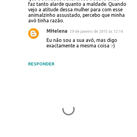
faz tanto alarde quanto a maldade. Quando
n
vejo a atitude dessa mulher para com esse
t
animalzinho assustado, percebo que minha
avó tinha razão.
á
r
MHelena
29 de janeiro de 2015 às 12:14
i
Eu não sou a sua avó, mas digo
exactamente a mesma coisa :-)
o
s
RESPONDER