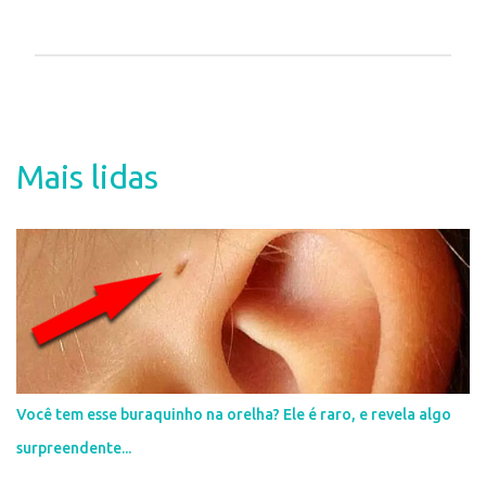
P
o
s
t
a
Mais lidas
r
u
m
c
o
m
e
n
t
á
r
i
Você tem esse buraquinho na orelha? Ele é raro, e revela algo
o
surpreendente...