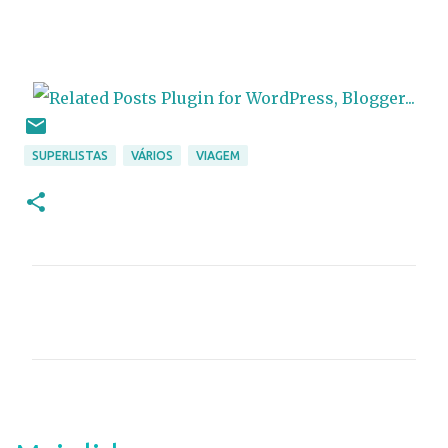
SUPERLISTAS
VÁRIOS
VIAGEM
C
o
m
e
n
t