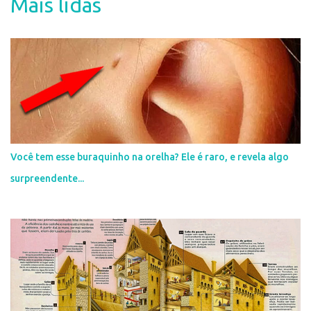
Mais lidas
á
r
i
o
s
Você tem esse buraquinho na orelha? Ele é raro, e revela algo
surpreendente...