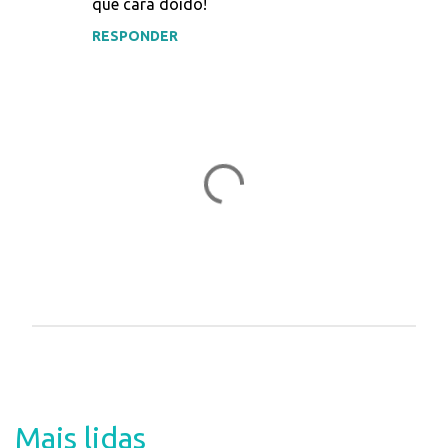
que cara doido!
RESPONDER
P
o
s
t
a
Mais lidas
r