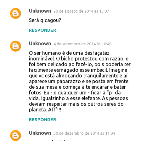
Unknown
20 de agosto de 2014 às 15:07
C
Será q cagou?
o
RESPONDER
m
e
Unknown
4 de setembro de 2014 às 10:40
n
O ser humano é de uma desfaçatez
t
inominável. O bicho protestou com razão, e
foi bem delicado ao fazê-lo, pois poderia ter
á
facilmente esmagado esse imbecil. Imagine
que vc está almoçando tranquilamente e aí
r
aparece um paparazzo e se posta em frente
i
de sua mesa e começa a te encarar e bater
fotos. Eu - e qualquer um - ficaria "p" da
o
vida, igualzinho a esse elefante. As pessoas
s
deviam respeitar mais os outros seres do
planeta. Afff!!!
RESPONDER
Unknown
30 de dezembro de 2014 às 11:04