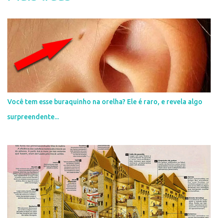
u
m
c
o
m
e
n
t
á
r
i
Você tem esse buraquinho na orelha? Ele é raro, e revela algo
o
surpreendente...