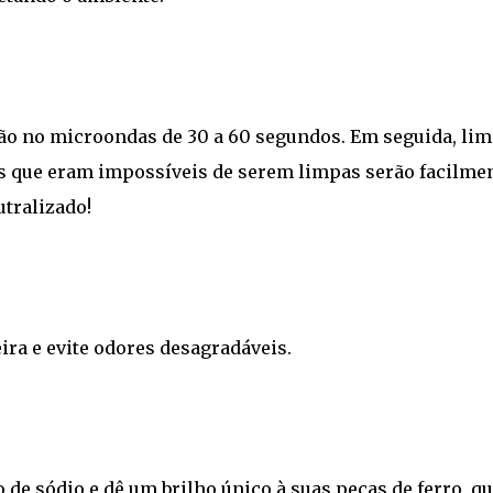
mão no microondas de 30 a 60 segundos. Em seguida, lim
s que eram impossíveis de serem limpas serão facilme
utralizado!
ra e evite odores desagradáveis.
de sódio e dê um brilho único à suas peças de ferro, q