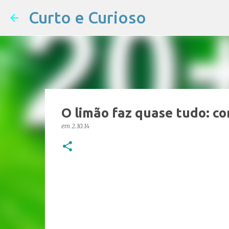
Curto e Curioso
O limão faz quase tudo: con
em
2.10.14