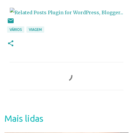
VÁRIOS
VIAGEM
C
o
m
e
n
t
Mais lidas
á
r