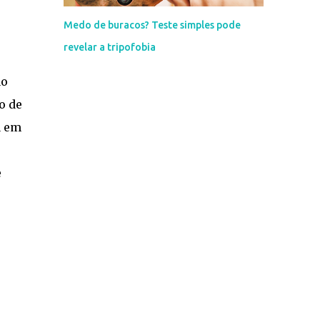
Medo de buracos? Teste simples pode
revelar a tripofobia
ão
o de
a em
e