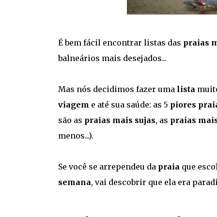
É bem fácil encontrar listas das
praias m
balneários mais desejados...
Mas nós decidimos fazer uma
lista
muito
viagem
e até sua saúde: as 5
piores pra
são as
praias mais sujas
, as
praias mais
menos...).
Se você se arrependeu da
praia
que esco
semana
, vai descobrir que ela era parad