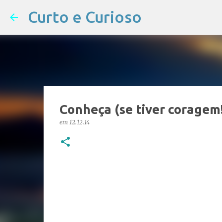
Curto e Curioso
Conheça (se tiver coragem!
em
12.12.14