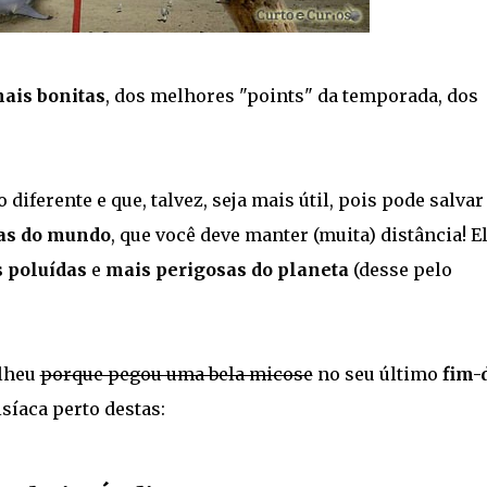
ais bonitas
, dos melhores "points" da temporada, dos
 diferente e que, talvez, seja mais útil, pois pode salvar
ias do mundo
, que você deve manter (muita) distância! E
 poluídas
e
mais perigosas do planeta
(desse pelo
lheu
porque pegou uma bela micose
no seu último
fim-
isíaca perto destas: