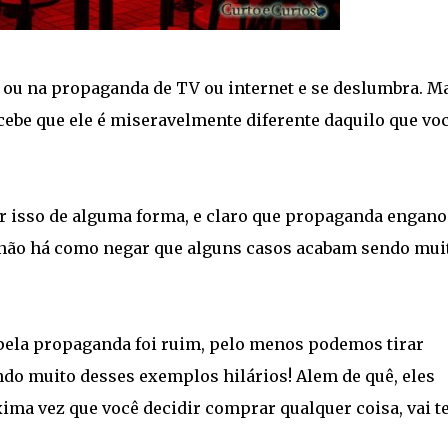
a, ou na propaganda de TV ou internet e se deslumbra. M
cebe que ele é miseravelmente diferente daquilo que vo
 isso de alguma forma, e claro que propaganda engano
s não há como negar que alguns casos acabam sendo mui
 pela propaganda foi ruim, pelo menos podemos tirar
ndo muito desses exemplos hilários! Alem de quê, eles
ima vez que você decidir comprar qualquer coisa, vai t