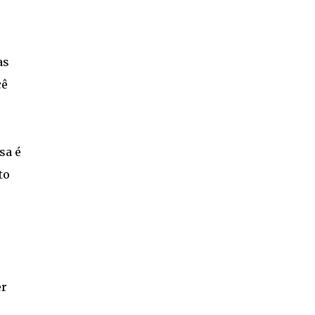
as
cê
sa é
to
er