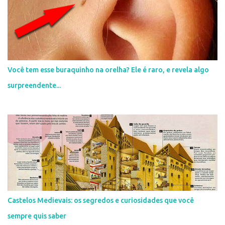
o
m
e
n
t
á
r
i
Você tem esse buraquinho na orelha? Ele é raro, e revela algo
o
surpreendente...
Castelos Medievais: os segredos e curiosidades que você
sempre quis saber