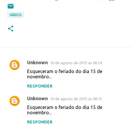
VÁRIOS
Unknown
10 de agosto de 2015 às 08:14
C
Esqueceram o feriado do dia 15 de
o
novembro...
m
RESPONDER
e
Unknown
n
10 de agosto de 2015 às 08:15
t
Esqueceram o feriado do dia 15 de
novembro...
á
RESPONDER
r