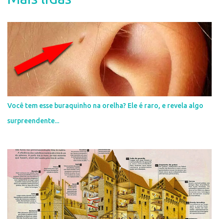
r
u
m
c
o
m
e
n
t
á
r
i
Você tem esse buraquinho na orelha? Ele é raro, e revela algo
o
surpreendente...