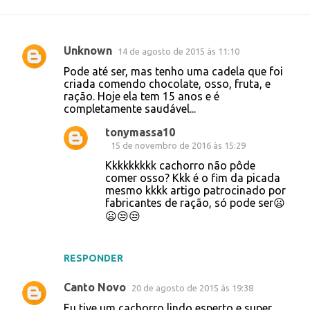
Unknown
14 de agosto de 2015 às 11:10
C
Pode até ser, mas tenho uma cadela que foi
o
criada comendo chocolate, osso, fruta, e
ração. Hoje ela tem 15 anos e é
m
completamente saudável...
e
tonymassa10
n
15 de novembro de 2016 às 15:29
t
Kkkkkkkkk cachorro não pôde
á
comer osso? Kkk é o fim da picada
mesmo kkkk artigo patrocinado por
r
fabricantes de ração, só pode ser😦
i
😦😒😒
o
s
RESPONDER
Canto Novo
20 de agosto de 2015 às 19:38
Eu tive um cachorro lindo esperto e super