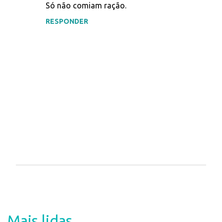
Só não comiam ração.
RESPONDER
P
o
s
t
a
Mais lidas