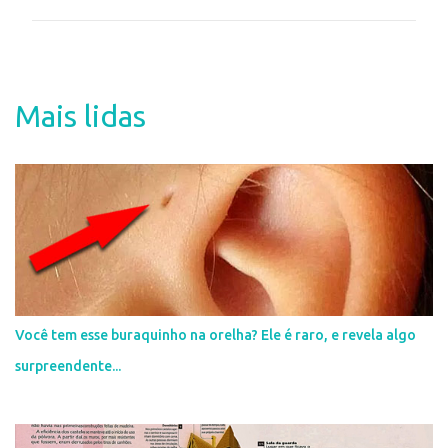
m
e
n
t
Mais lidas
á
r
i
o
s
Você tem esse buraquinho na orelha? Ele é raro, e revela algo
surpreendente...