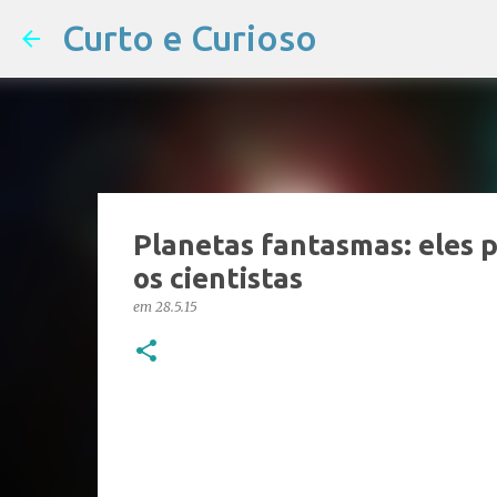
Curto e Curioso
Planetas fantasmas: eles 
os cientistas
em
28.5.15